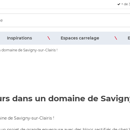
+ de 
Inspirations
Espaces carrelage
E
 domaine de Savigny-sur-Clairis !
rs dans un domaine de Savigny-
ne de Savigny-sur-Clairis !
un projet de grande envergure avec des blocs rectifiés de chez V