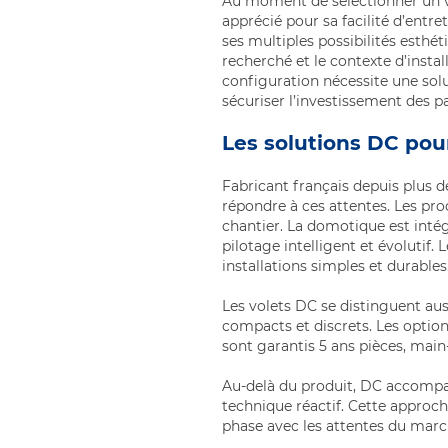
Au moment de sélectionner un vol
apprécié pour sa facilité d’entr
ses multiples possibilités esthéti
recherché et le contexte d’instal
configuration nécessite une sol
sécuriser l’investissement des par
Les solutions DC pou
Fabricant français depuis plus
répondre à ces attentes. Les pro
chantier. La domotique est intég
pilotage intelligent et évolutif. 
installations simples et durables
Les volets DC se distinguent auss
compacts et discrets. Les option
sont garantis 5 ans pièces, main
Au-delà du produit, DC accompag
technique réactif. Cette approch
phase avec les attentes du marc