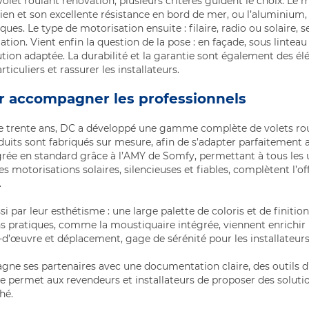
et roulant rénovation, plusieurs critères guident le choix. Le m
etien et son excellente résistance en bord de mer, ou l’aluminium
ques. Le type de motorisation ensuite : filaire, radio ou solaire, 
lation. Vient enfin la question de la pose : en façade, sous lintea
ution adaptée. La durabilité et la garantie sont également des 
ticuliers et rassurer les installateurs.
r accompagner les professionnels
 de trente ans, DC a développé une gamme complète de volets ro
duits sont fabriqués sur mesure, afin de s’adapter parfaitement
rée en standard grâce à l’AMY de Somfy, permettant à tous les ut
Les motorisations solaires, silencieuses et fiables, complètent l’of
.
i par leur esthétisme : une large palette de coloris et de finitio
s pratiques, comme la moustiquaire intégrée, viennent enrichir le
-d’œuvre et déplacement, gage de sérénité pour les installateur
ne ses partenaires avec une documentation claire, des outils d’
e permet aux revendeurs et installateurs de proposer des solutio
hé.