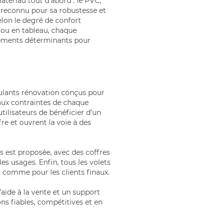
atériau tout d’abord : le PVC,
, reconnu pour sa robustesse et
selon le degré de confort
u ou en tableau, chaque
éléments déterminants pour
ulants rénovation conçus pour
 aux contraintes de chaque
ilisateurs de bénéficier d’un
fre et ouvrent la voie à des
ns est proposée, avec des coffres
s usages. Enfin, tous les volets
s comme pour les clients finaux.
aide à la vente et un support
ns fiables, compétitives et en