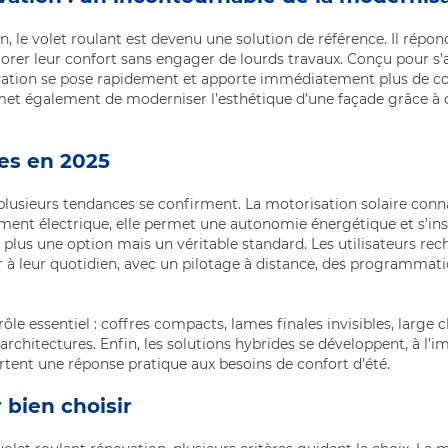
, le volet roulant est devenu une solution de référence. Il répon
iorer leur confort sans engager de lourds travaux. Conçu pour s
novation se pose rapidement et apporte immédiatement plus de co
rmet également de moderniser l’esthétique d’une façade grâce à d
es en 2025
lusieurs tendances se confirment. La motorisation solaire conn
dement électrique, elle permet une autonomie énergétique et s’in
t plus une option mais un véritable standard. Les utilisateurs r
r à leur quotidien, avec un pilotage à distance, des programmati
le essentiel : coffres compacts, lames finales invisibles, large c
architectures. Enfin, les solutions hybrides se développent, à l’
rtent une réponse pratique aux besoins de confort d’été.
 bien choisir