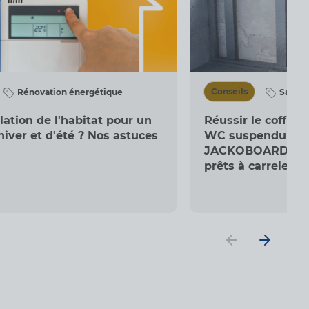
Conseils
Rénovation énergétique
Salle 
lation de l'habitat pour un
Réussir le coffrag
hiver et d'été ? Nos astuces
WC suspendu : la 
JACKOBOARD Sab
prêts à carreler