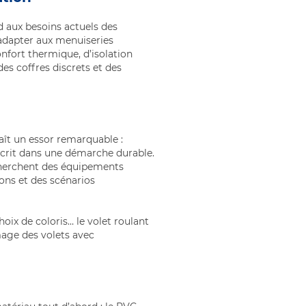
d aux besoins actuels des
’adapter aux menuiseries
nfort thermique, d’isolation
es coffres discrets et des
aît un essor remarquable :
scrit dans une démarche durable.
echerchent des équipements
ons et des scénarios
hoix de coloris… le volet roulant
image des volets avec