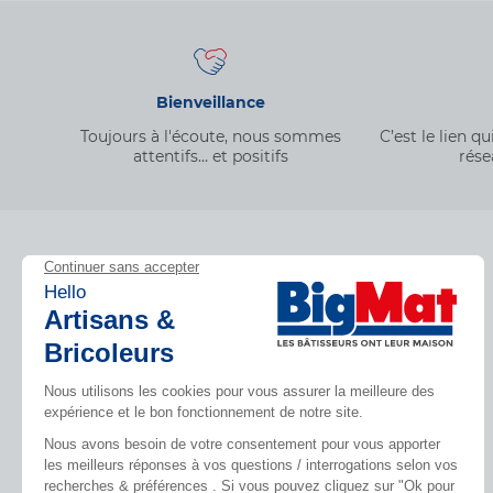
Bienveillance
Toujours à l'écoute, nous sommes
C’est le lien 
attentifs… et positifs
rése
Découvrez BigMat
Inspirez-vous
Qui sommes nous ?
Tendances
Nous rejoindre
Par pièces
Devenez adhérent
Nos catalogues
Les services BigMat
Rencontres