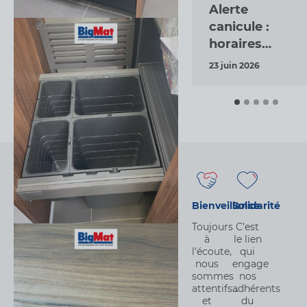
Alerte
canicule :
horaires
exceptionnels
23 juin 2026
pour la
protection
des
collaborateurs
exposés
Bienveillance
Solidarité
Toujours
C’est
à
le lien
l'écoute,
qui
nous
engage
sommes
nos
attentifs…
adhérents
et
du