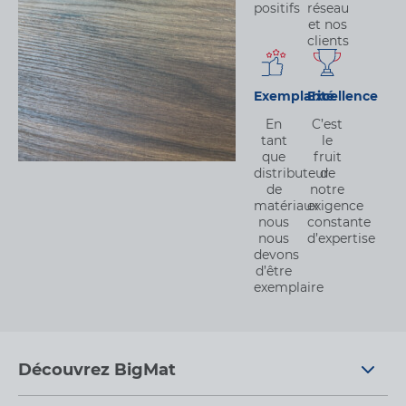
positifs
réseau
et nos
clients
Exemplarité
Excellence
En
C’est
tant
le
que
fruit
distributeur
de
de
notre
matériaux
exigence
nous
constante
nous
d’expertise
devons
d’être
exemplaire
Découvrez BigMat