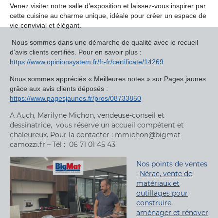
Venez visiter notre salle d’exposition et laissez-vous inspirer par
cette cuisine au charme unique, idéale pour créer un espace de
vie convivial et élégant.
Nous sommes dans une démarche de qualité avec le recueil
d’avis clients certifiés. Pour en savoir plus :
https://www.opinionsystem.fr/fr-fr/certificate/14269
Nous sommes appréciés « Meilleures notes » sur Pages jaunes
grâce aux avis clients déposés :
https://www.pagesjaunes.fr/pros/08733850
A Auch, Marilyne Michon, vendeuse-conseil et
dessinatrice, vous réserve un accueil compétent et
chaleureux. Pour la contacter : mmichon@bigmat-
camozzi.fr – Tél : 06 71 01 45 43
Nos points de ventes
:
Nérac, vente de
matériaux et
outillages pour
construire,
aménager et rénover