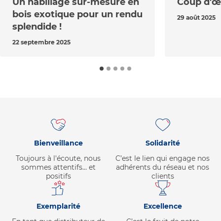
Un habillage sur-mesure en
Coup d'œi
bois exotique pour un rendu
29 août 2025
splendide !
22 septembre 2025
Bienveillance
Solidarité
Toujours à l'écoute, nous
C’est le lien qui engage nos
sommes attentifs… et
adhérents du réseau et nos
positifs
clients
Exemplarité
Excellence