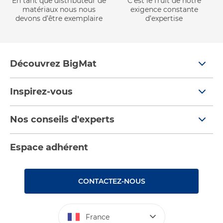
En tant que distributeur de
C’est le fruit de notre
matériaux nous nous
exigence constante
devons d’être exemplaire
d’expertise
Découvrez BigMat
Qui sommes nous ?
Inspirez-vous
Nous rejoindre
Tendances
Nos conseils d'experts
Devenez adhérent
Par pièces
Nos conseils
Les services BigMat
Espace adhérent
Nos catalogues
Nos tutos
Nos engagements RSE – BigMat France
Rencontres
Les Bâtisseurs du Sport
CONTACTEZ-NOUS
Photovoltaïque
Déclaration d’accessibilité : non conforme
France