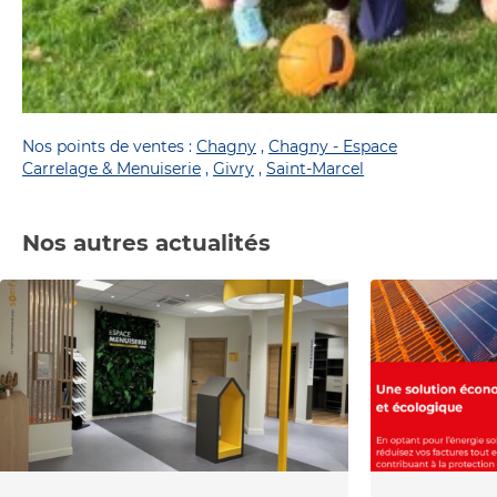
Nos points de ventes :
Chagny
,
Chagny - Espace
Carrelage & Menuiserie
,
Givry
,
Saint-Marcel
Nos autres actualités