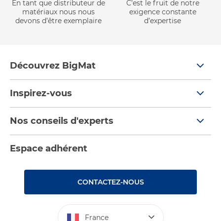
En tant que distributeur de
C’est le fruit de notre
matériaux nous nous
exigence constante
devons d’être exemplaire
d’expertise
Découvrez BigMat
Qui sommes nous ?
Inspirez-vous
Nous rejoindre
Tendances
Nos conseils d'experts
Devenez adhérent
Par pièces
Nos conseils
Les services BigMat
Espace adhérent
Nos catalogues
Nos tutos
Nos engagements RSE – BigMat France
Rencontres
Les Bâtisseurs du Sport
CONTACTEZ-NOUS
Photovoltaïque
Déclaration d’accessibilité : non conforme
France