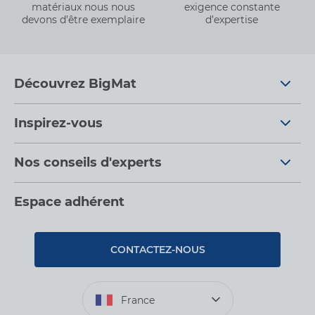
matériaux nous nous
exigence constante
devons d’être exemplaire
d’expertise
Découvrez BigMat
Qui sommes nous ?
Inspirez-vous
Nous rejoindre
Tendances
Nos conseils d'experts
Devenez adhérent
Par pièces
Nos conseils
Les services BigMat
Espace adhérent
Nos catalogues
Nos tutos
Nos engagements RSE – BigMat France
Rencontres
Les Bâtisseurs du Sport
CONTACTEZ-NOUS
Photovoltaïque
Déclaration d’accessibilité : non conforme
France