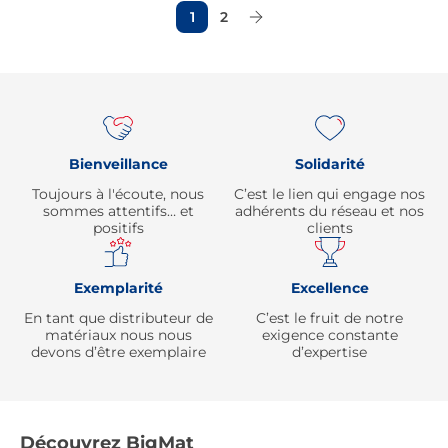
1
2
Page Suivante
Re
Bienveillance
Solidarité
Toujours à l'écoute, nous
C’est le lien qui engage nos
sommes attentifs… et
adhérents du réseau et nos
positifs
clients
Exemplarité
Excellence
En tant que distributeur de
C’est le fruit de notre
matériaux nous nous
exigence constante
devons d’être exemplaire
d’expertise
Découvrez BigMat