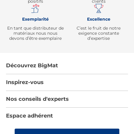
positifs
clients
Exemplarité
Excellence
En tant que distributeur de
C’est le fruit de notre
matériaux nous nous
exigence constante
devons d’être exemplaire
d’expertise
Découvrez BigMat
Qui sommes nous ?
Inspirez-vous
Nous rejoindre
Tendances
Nos conseils d'experts
Devenez adhérent
Par pièces
Les services BigMat
Nos conseils
Espace adhérent
Nos catalogues
Nos engagements RSE – BigMat France
Nos tutos
Rencontres
Les Bâtisseurs du Sport