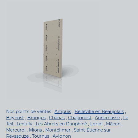
Nos points de ventes :
Ampuis
,
Belleville en Beaujolais
,
Beynost
,
Branges
,
Chanas
,
Chaponost
,
Annemasse
,
Le
Teil
,
Lentilly
,
Les Abrets en Dauphiné
,
Loriol
,
Mâcon
,
Mercurol
,
Mions
,
Montélimar
,
Saint-Étienne sur
Reyssouze
,
Tournus
,
Avignon