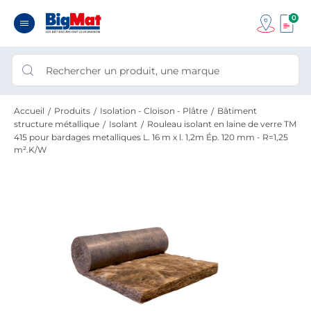
0
Accueil
Produits
Isolation - Cloison - Plâtre
Bâtiment
structure métallique
Isolant
Rouleau isolant en laine de verre TM
415 pour bardages metalliques L. 16 m x l. 1,2m Ép. 120 mm - R=1,25
m².K/W