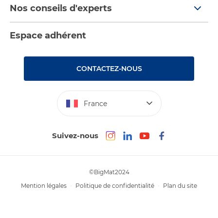
Tendances
Nos conseils d'experts
Devenez adhérent
Par pièces
Nos conseils
Les services BigMat
Espace adhérent
Nos catalogues
Nos tutos
Nos engagements RSE – BigMat France
Rencontres
Les Bâtisseurs du Sport
CONTACTEZ-NOUS
Photovoltaïque
Déclaration d’accessibilité : non conforme
France
Suivez-nous
©BigMat2024
Mention légales
Politique de confidentialité
Plan du site