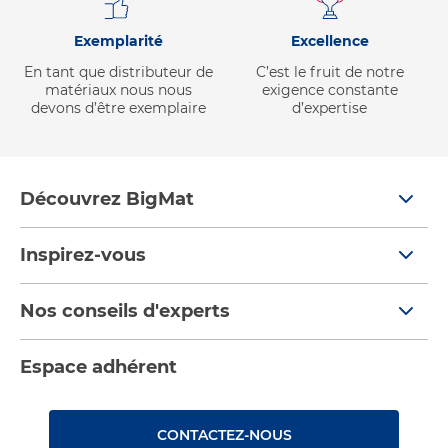
Exemplarité
Excellence
En tant que distributeur de
C’est le fruit de notre
matériaux nous nous
exigence constante
devons d’être exemplaire
d’expertise
Découvrez BigMat
Qui sommes nous ?
Inspirez-vous
Nous rejoindre
Tendances
Nos conseils d'experts
Devenez adhérent
Par pièces
Nos conseils
Les services BigMat
Espace adhérent
Nos catalogues
Nos tutos
Nos engagements RSE – BigMat France
Rencontres
Les Bâtisseurs du Sport
CONTACTEZ-NOUS