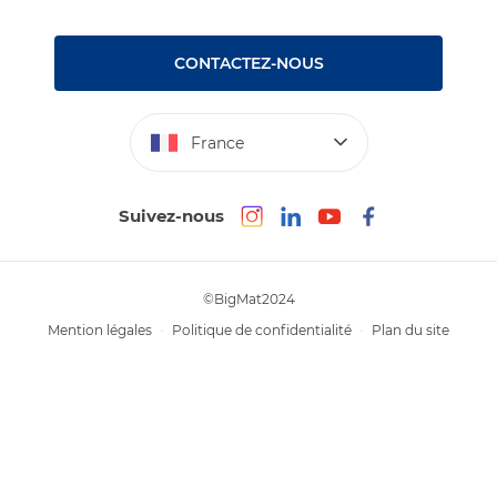
Nos tutos
Nos engagements RSE – BigMat France
Rencontres
Les Bâtisseurs du Sport
CONTACTEZ-NOUS
Photovoltaïque
Déclaration d’accessibilité : non conforme
France
Suivez-nous
©BigMat2024
Mention légales
Politique de confidentialité
Plan du site