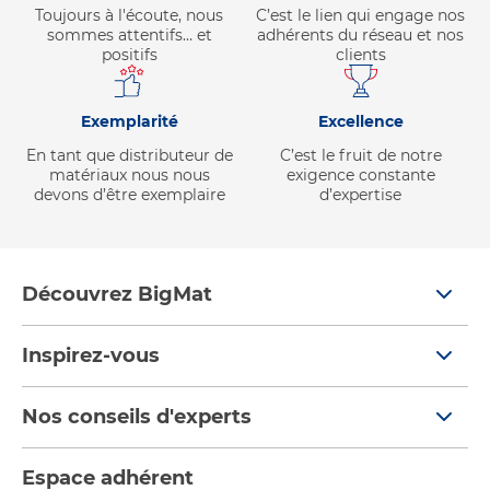
Toujours à l'écoute, nous
C’est le lien qui engage nos
sommes attentifs… et
adhérents du réseau et nos
positifs
clients
Exemplarité
Excellence
En tant que distributeur de
C’est le fruit de notre
matériaux nous nous
exigence constante
devons d’être exemplaire
d’expertise
Découvrez BigMat
Qui sommes nous ?
Inspirez-vous
Nous rejoindre
Tendances
Nos conseils d'experts
Devenez adhérent
Par pièces
Nos conseils
Les services BigMat
Espace adhérent
Nos catalogues