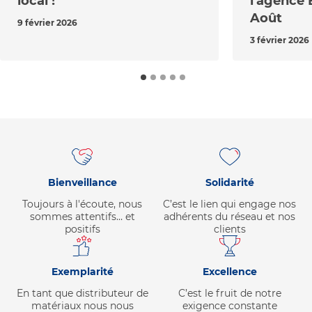
local !
l'agence 
Août
9 février 2026
3 février 2026
Bienveillance
Solidarité
Toujours à l'écoute, nous
C’est le lien qui engage nos
sommes attentifs… et
adhérents du réseau et nos
positifs
clients
Exemplarité
Excellence
En tant que distributeur de
C’est le fruit de notre
matériaux nous nous
exigence constante