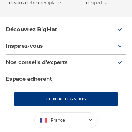
devons d’être exemplaire
d’expertise
Découvrez BigMat
Qui sommes nous ?
Inspirez-vous
Nous rejoindre
Tendances
Nos conseils d'experts
Devenez adhérent
Par pièces
Nos conseils
Les services BigMat
Espace adhérent
Nos catalogues
Nos tutos
Nos engagements RSE – BigMat France
Rencontres
Les Bâtisseurs du Sport
CONTACTEZ-NOUS
Photovoltaïque
Déclaration d’accessibilité : non conforme
France