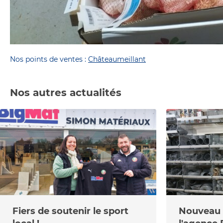
Nos points de ventes :
Châteaumeillant
Nos autres actualités
Fiers de soutenir le sport
Nouveau r