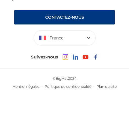
Nos tutos
Nos engagements RSE – BigMat France
Rencontres
Les Bâtisseurs du Sport
CONTACTEZ-NOUS
Photovoltaïque
Déclaration d’accessibilité : non conforme
France
Suivez-nous
©BigMat2024
Mention légales
Politique de confidentialité
Plan du site