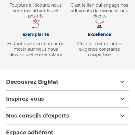
Toujours à l'écoute, nous
C’est le lien qui engage nos
sommes attentifs… et
adhérents du réseau et nos
positifs
clients
Exemplarité
Excellence
En tant que distributeur de
C’est le fruit de notre
matériaux nous nous
exigence constante
devons d’être exemplaire
d’expertise
Découvrez BigMat
Qui sommes nous ?
Inspirez-vous
Nous rejoindre
Tendances
Nos conseils d'experts
Devenez adhérent
Par pièces
Nos conseils
Les services BigMat
Espace adhérent
Nos catalogues