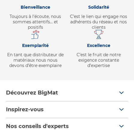
Bienveillance
Solidarité
Toujours à l'écoute, nous
C’est le lien qui engage nos
sommes attentifs… et
adhérents du réseau et nos
positifs
clients
Exemplarité
Excellence
En tant que distributeur de
C’est le fruit de notre
matériaux nous nous
exigence constante
devons d’être exemplaire
d’expertise
Découvrez BigMat
Qui sommes nous ?
Inspirez-vous
Nous rejoindre
Tendances
Nos conseils d'experts
Devenez adhérent
Par pièces