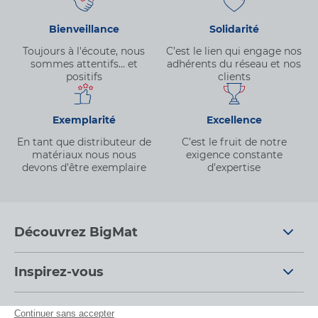
Bienveillance
Solidarité
Toujours à l'écoute, nous
C’est le lien qui engage nos
sommes attentifs… et
adhérents du réseau et nos
positifs
clients
Exemplarité
Excellence
En tant que distributeur de
C’est le fruit de notre
matériaux nous nous
exigence constante
devons d’être exemplaire
d’expertise
Découvrez BigMat
Qui sommes nous ?
Inspirez-vous
Nous rejoindre
Tendances
Nos conseils d'experts
Devenez adhérent