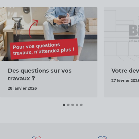
Des questions sur vos
Votre devi
travaux ❓
27 février 202
28 janvier 2026