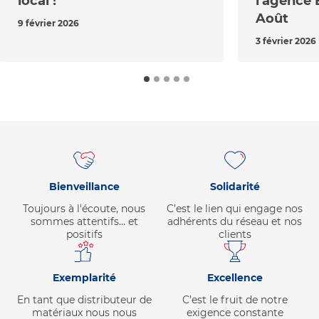
local !
l'agence 
Août
9 février 2026
3 février 2026
Bienveillance
Solidarité
Toujours à l'écoute, nous
C’est le lien qui engage nos
sommes attentifs… et
adhérents du réseau et nos
positifs
clients
Exemplarité
Excellence
En tant que distributeur de
C’est le fruit de notre
matériaux nous nous
exigence constante