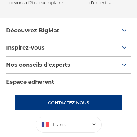
devons d’être exemplaire
d’expertise
Découvrez BigMat
Qui sommes nous ?
Inspirez-vous
Nous rejoindre
Tendances
Nos conseils d'experts
Devenez adhérent
Par pièces
Nos conseils
Les services BigMat
Espace adhérent
Nos catalogues
Nos tutos
Nos engagements RSE – BigMat France
Rencontres
Les Bâtisseurs du Sport
CONTACTEZ-NOUS
Photovoltaïque
Déclaration d’accessibilité : non conforme
France