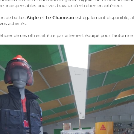
ne, indispensables pour vos travaux d’entretien en extérieur.
n de bottes 𝗔𝗶𝗴𝗹𝗲 et 𝗟𝗲 𝗖𝗵𝗮𝗺𝗲𝗮𝘂 est également disponible,
os activités.
icier de ces offres et être parfaitement équipé pour l’automne 