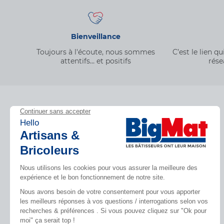
Bienveillance
Toujours à l'écoute, nous sommes
C’est le lien 
attentifs… et positifs
rése
Découvrez BigMat
Inspirez-vous
Qui sommes nous ?
Tendances
Nous rejoindre
Par pièces
Devenez adhérent
Nos catalogues
Les services BigMat
Rencontres
Nos engagements RSE – BigMat
Photovoltaïque