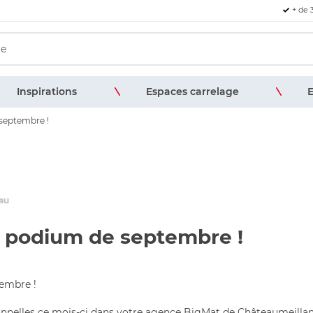
+ de 
Inspirations
Espaces carrelage
E
septembre !
eau
e podium de septembre !
embre !
nnelles ce mois-ci dans votre agence BigMat de Châteaumeillant