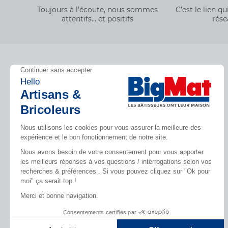
Toujours à l'écoute, nous sommes
C’est le lien 
attentifs… et positifs
rése
Découvrez BigMat
Inspirez-vous
Qui sommes nous ?
Tendances
Nous rejoindre
Par pièces
Devenez adhérent
Nos catalogues
Les services BigMat
Rencontres
Nos engagements RSE – BigMat
Photovoltaïque
France
Les Bâtisseurs du Sport
Déclaration d’accessibilité : non