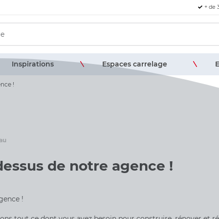
+ de 
Inspirations
Espaces carrelage
E
nce !
eau
dessus de notre agence !
gence !
s tout ce dont vous avez besoin pour construire, rénover et réa