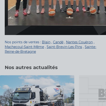
Nos points de ventes :
Blain
,
Candé
,
Nantes Couëron
,
Machecoul-Saint-Même
,
Saint-Brevin-Les-Pins
,
Sainte-
Reine-de-Bretagne
Nos autres actualités