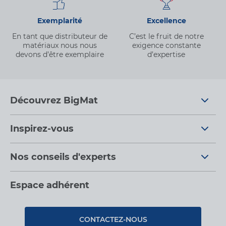
Exemplarité
Excellence
En tant que distributeur de
C’est le fruit de notre
matériaux nous nous
exigence constante
devons d’être exemplaire
d’expertise
Découvrez BigMat
Qui sommes nous ?
Inspirez-vous
Nous rejoindre
Tendances
Nos conseils d'experts
Devenez adhérent
Par pièces
Nos conseils
Les services BigMat
Espace adhérent
Nos catalogues
Nos tutos
Nos engagements RSE – BigMat France
Rencontres
Les Bâtisseurs du Sport
CONTACTEZ-NOUS